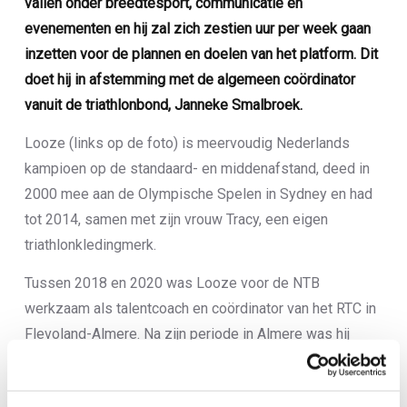
vallen onder breedtesport, communicatie en
evenementen en hij zal zich zestien uur per week gaan
inzetten voor de plannen en doelen van het platform. Dit
doet hij in afstemming met de algemeen coördinator
vanuit de triathlonbond, Janneke Smalbroek.
Looze (links op de foto) is meervoudig Nederlands
kampioen op de standaard- en middenafstand, deed in
2000 mee aan de Olympische Spelen in Sydney en had
tot 2014, samen met zijn vrouw Tracy, een eigen
triathlonkledingmerk.
Tussen 2018 en 2020 was Looze voor de NTB
werkzaam als talentcoach en coördinator van het RTC in
Flevoland-Almere. Na zijn periode in Almere was hij
woonachtig in Spanje, maar sinds kort woont hij in
België, dicht bij de grens met Limburg. “Een stukje