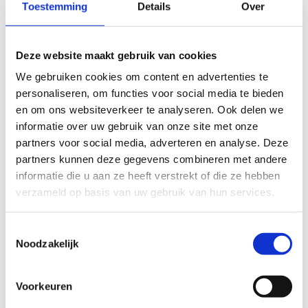
talentherkenning, -ontwikkeling en topsport maakt
Toestemming
Details
Over
zijdelings deel uit van mijn takenpakket, maar de sport
als geheel heeft zeker voor nu prioriteit. Ik ga in ieder
Deze website maakt gebruik van cookies
geval mijn best doen om alle partijen te verbinden en de
We gebruiken cookies om content en advertenties te
sport sterker te maken.”
personaliseren, om functies voor social media te bieden
Platform Limburg Triathlon wil zoveel mogelijk
en om ons websiteverkeer te analyseren. Ook delen we
informatie over uw gebruik van onze site met onze
Limburgers laten genieten van de triathlonsport. Dit doet
partners voor social media, adverteren en analyse. Deze
zij – gecoördineerd vanuit de Nederlandse Triathlon
partners kunnen deze gegevens combineren met andere
Bond – met alle bij de sport betrokken partijen.
informatie die u aan ze heeft verstrekt of die ze hebben
verzameld op basis van uw gebruik van hun services.
Toestemmingsselectie
Noodzakelijk
Voorkeuren