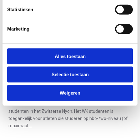
Statistieken
Marketing
Alles toestaan
LEES VOLGEND ARTIKEL
Selectie toestaan
TeamNL Triathlon in Polen voor EK
sprint
Weigeren
Een week later doen ook zes Nederlanders mee aan het WK
studenten in het Zwitserse Nyon. Het WK studenten is
toegankelijk voor atleten die studeren op hbo-/wo-niveau (of
maximaal ...