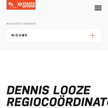
NAVIGEER BINNEN:
NIEUWS
Silke de Wolde negentiende in Elblag
TeamNL in Polen voor EK sprint
DENNIS LOOZE
Selectie EK lange afstand Almere bekend
Kalenders T50 en T100 World Championship
REGIOCOÖRDINAT
Tour 2027 bekend
NTB ontvangt bijdrage van Nederlandse