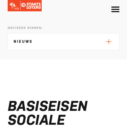
NAVIGEER BINNEN:
NIEUWS
Silke de Wolde negentiende in Elblag
TeamNL in Polen voor EK sprint
BASISEISEN
Selectie EK lange afstand Almere bekend
Kalenders T50 en T100 World Championship
SOCIALE
Tour 2027 bekend
NTB ontvangt bijdrage van Nederlandse