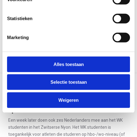
Statistieken
Marketing
Alles toestaan
Selectie toestaan
LEES VOLGEND ARTIKEL
Weigeren
TeamNL Triathlon in Polen voor EK
sprint
Een week later doen ook zes Nederlanders mee aan het WK
studenten in het Zwitserse Nyon. Het WK studenten is
toegankelijk voor atleten die studeren op hbo-/wo-niveau (of