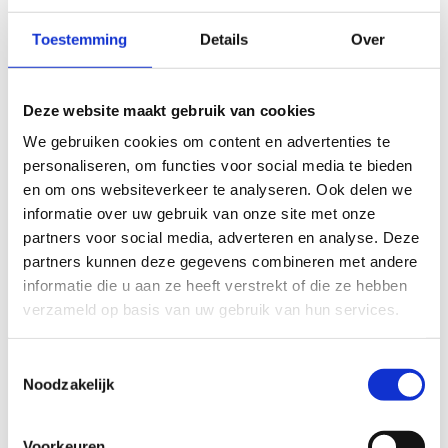
opleidingsmodules voor trainers-coaches. Bovendien
Toestemming
Details
Over
bieden we verenigingen een gratis
ondersteuningstraject bij het opstellen én
implementeren van een eigen sociaal veiligheidsplan.
Deze website maakt gebruik van cookies
We gebruiken cookies om content en advertenties te
Draag jij samen met ons bij aan een veilige en eerlijke
personaliseren, om functies voor social media te bieden
combiduursport!
en om ons websiteverkeer te analyseren. Ook delen we
Wil je meer weten? We verwachten je meer moois te
informatie over uw gebruik van onze site met onze
partners voor social media, adverteren en analyse. Deze
kunnen melden eind dit jaar. Houd sowieso onze
partners kunnen deze gegevens combineren met andere
website en nieuwsbrieven in de gaten. Voor vragen en
informatie die u aan ze heeft verstrekt of die ze hebben
suggesties mag je natuurlijk altijd contact met ons
verzameld op basis van uw gebruik van hun services.
opnemen via
roel.de.krijger@triathlonbond.nl
.
Toestemmingsselectie
Noodzakelijk
Voorkeuren