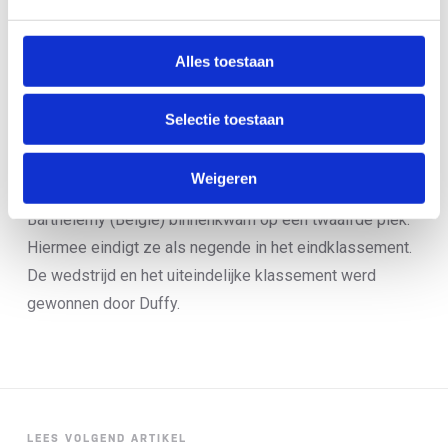
de achtste (van de negen) ronde onderuit. De
Amerikaanse Taylor Knibb viel voor haar, waarna Kingma
Alles toestaan
eroverheen reed en viel. Samen met Knibb kwam ze de
tweede wissel op achterstand van de resterende
Selectie toestaan
kopgroep van vier binnen. Een aantal atletes uit de
achtervolgende groep liepen nog voorbij Kingma, die na
Weigeren
een eindsprint met Coldwell (Groot Brittanië) en
Barthelemy (België) binnenkwam op een twaalfde plek.
Hiermee eindigt ze als negende in het eindklassement.
De wedstrijd en het uiteindelijke klassement werd
gewonnen door Duffy.
LEES VOLGEND ARTIKEL