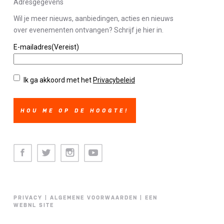
Adresgegevens
Wil je meer nieuws, aanbiedingen, acties en nieuws
over evenementen ontvangen? Schrijf je hier in.
E-mailadres
(Vereist)
Privacybeleid
(Vereist)
Ik ga akkoord met het
Privacybeleid
Facebook
Twitter
Instagram
Youtube
PRIVACY
|
ALGEMENE VOORWAARDEN
|
EEN
WEBNL SITE