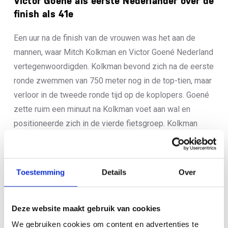
Victor Goené als eerste Nederlander over de
finish als 41e
Een uur na de finish van de vrouwen was het aan de
mannen, waar Mitch Kolkman en Victor Goené Nederland
vertegenwoordigden. Kolkman bevond zich na de eerste
ronde zwemmen van 750 meter nog in de top-tien, maar
verloor in de tweede ronde tijd op de koplopers. Goené
zette ruim een minuut na Kolkman voet aan wal en
positioneerde zich in de vierde fietsgroep. Kolkman
zakte gedurende het fietsonderdeel weg uit de
achtervolgende groep en kwam terecht in de groep waar
Goené zich bevond. Beiden kwamen tekort om op het
Toestemming
Details
Over
looponderdeel nog veel posities goed te maken. Goené
finishte in zijn WK-debuut als 41e, Kolkman volgde op
Deze website maakt gebruik van cookies
plek 55. De wedstrijd werd gewonnen door de Brit
Connor Bentley.
We gebruiken cookies om content en advertenties te