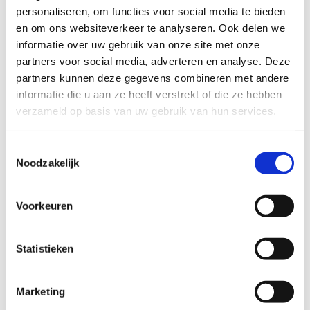
personaliseren, om functies voor social media te bieden
en om ons websiteverkeer te analyseren. Ook delen we
Kingma twaalfde in Grand Final
informatie over uw gebruik van onze site met onze
partners voor social media, adverteren en analyse. Deze
De laatste wedstrijd op de vrijdag was die van de
partners kunnen deze gegevens combineren met andere
elitevrouwen. De punten die de vrouwen konden
informatie die u aan ze heeft verstrekt of die ze hebben
verzameld op basis van uw gebruik van hun services.
verdienen tijdens deze laatste WTCS-wedstrijd van het
jaar waren beslissend voor het eindklassement om het
Toestemmingsselectie
Wereldkampioenschap. De bovenste podiumplaatsen in
Noodzakelijk
dit kampioenschap waren al weggelegd voor Flora Duffy
(Bermuda) en Georgia Taylor-Brown (Groot Brittannië)
Voorkeuren
omdat niemand hen meer voorbij kon gaan in het
klassement. Kingma was de enige Nederlandse atlete
Statistieken
die in actie kwam bij de elite en kwam – na een mindere
eerste ronde zwemmen – als tiende uit het water. Waar
de grote achtervolgende groep al werd opgeschrikt door
Marketing
een valpartij ging ook Kingma vlak voor het ingaan van