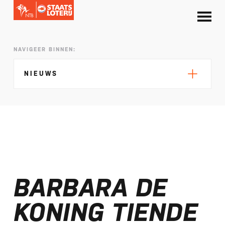
NAVIGEER BINNEN:
NIEUWS
Silke de Wolde negentiende in Elblag
TeamNL in Polen voor EK sprint
BARBARA DE
Selectie EK lange afstand Almere bekend
Kalenders T50 en T100 World Championship
KONING TIENDE
Tour 2027 bekend
NTB ontvangt bijdrage van Nederlandse