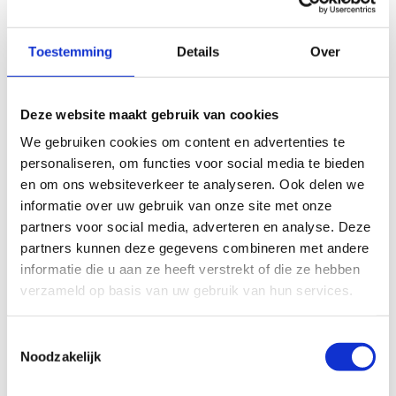
triathlonorganisaties.
Toestemming
Details
Over
Door het zorgen voor een goed opgeleid officialkorps,
die de wedstrijden in goede banen leiden, wordt het
veiligheidsaspect versterkt. Met de indeling van de
Deze website maakt gebruik van cookies
officials wordt rekening gehouden met de aard van de
We gebruiken cookies om content en advertenties te
wedstrijden. Officials zijn onmisbaar, maar we gaan een
personaliseren, om functies voor social media te bieden
plan maken om de kostenpost officialvergoedingen voor
en om ons websiteverkeer te analyseren. Ook delen we
organisatoren in de toekomst te verlagen.
informatie over uw gebruik van onze site met onze
partners voor social media, adverteren en analyse. Deze
De NTB biedt verder vanuit het bondsbureau
partners kunnen deze gegevens combineren met andere
ondersteuning aan nieuwe en bestaande organisaties en
informatie die u aan ze heeft verstrekt of die ze hebben
deze dienstverlening wordt in 2024 verder uitgebreid.
verzameld op basis van uw gebruik van hun services.
Zo zijn we druk bezig met het opzetten van
communities voor organisatoren en verenigingen die
Toestemmingsselectie
Noodzakelijk
fungeren als platformen waar kennis en ervaring
gedeeld kan worden. Ook proberen we, samen met