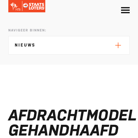
NAVIGEER BINNEN:
NIEUWS
Silke de Wolde negentiende in Elblag
TeamNL in Polen voor EK sprint
AFDRACHTMODEL
Selectie EK lange afstand Almere bekend
Kalenders T50 en T100 World Championship
GEHANDHAAFD
Tour 2027 bekend
NTB ontvangt bijdrage van Nederlandse