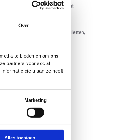
 17.00 uur wel is toegestaan (Met
 meter afstand)
vond mogelijk zijn
Over
portkantines, kleedkamers en toiletten,
anaf 18 jaar
 professionele sport
 media te bieden en om ons
en van NOC*NSF
ze partners voor social
nformatie die u aan ze heeft
Marketing
 de overheid per 28 november
Alles toestaan