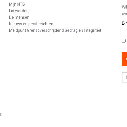
Mijn NTB
Wi
Lid worden
ev
De mensen
E-
Nieuws en persberichten
Meldpunt Grensoverschrijdend Gedrag en Integriteit
Pr
Fa
E