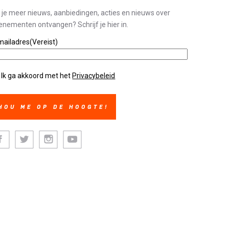
l je meer nieuws, aanbiedingen, acties en nieuws over
enementen ontvangen? Schrijf je hier in.
mailadres
(Vereist)
ivacybeleid
(Vereist)
Ik ga akkoord met het
Privacybeleid
cebook
Twitter
Instagram
Youtube