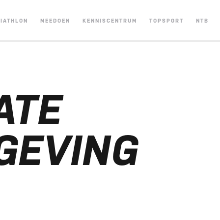
RIATHLON
MEEDOEN
KENNISCENTRUM
TOPSPORT
NTB
ATE
GEVING