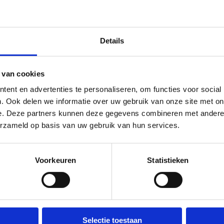
georganiseerd buiten sporten in de openbare ruimte na
maximaal 4 personen (exclusief instructeur) en op 1,5
trainingen en wedstrijden voor topsporters ook in de a
Details
voor publieke binnenruimtes van sportlocaties, zoals s
een coronatoegangsbewijs verplicht is voor iedereen v
 van cookies
er geen publiek aanwezig mag zijn bij amateursport en
ent en advertenties te personaliseren, om functies voor social
Klik
hier
voor het aangepaste protocol verantwoord sport
. Ook delen we informatie over uw gebruik van onze site met on
e. Deze partners kunnen deze gegevens combineren met andere i
Klik
hier
voor de veelgestelde vragen
erzameld op basis van uw gebruik van hun services.
Klik
hier
voor het aangepaste zwembadprotocol
Voorkeuren
Statistieken
Klik
hier
voor een update van alle nieuwe maatregelen van
Selectie toestaan